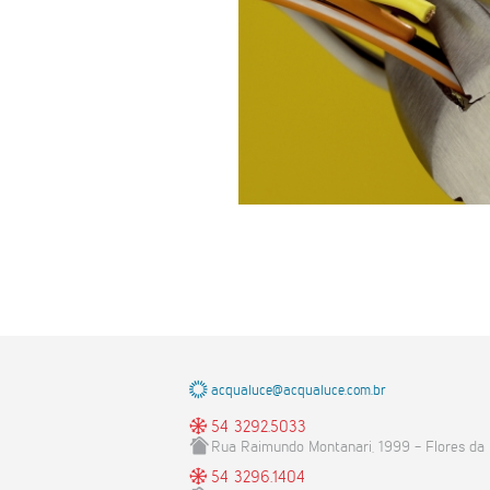
acqualuce@acqualuce.com.br
54 3292.5033
Rua Raimundo Montanari, 1999 - Flores da
54 3296.1404