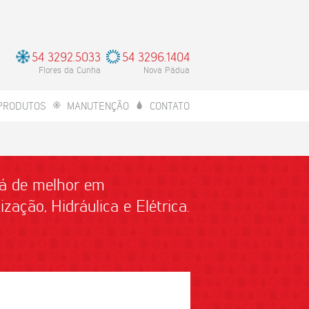
54 3292.5033
54 3296.1404
Flores da Cunha
Nova Pádua
PRODUTOS
MANUTENÇÃO
CONTATO
á de melhor em
zação, Hidráulica e Elétrica.