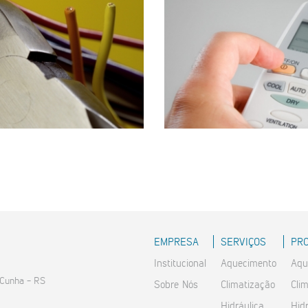
EMPRESA
SERVIÇOS
PR
Institucional
Aquecimento
Aqu
 Cunha - RS
Sobre Nós
Climatização
Cli
Hidráulica
Hid